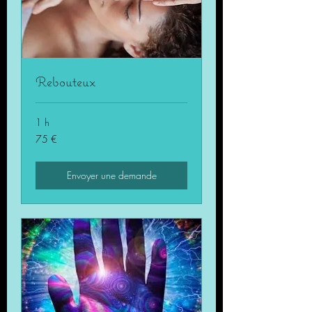
Rebouteux
1 h
75
75 €
euros
Envoyer une demande