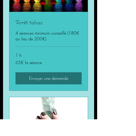
Arrêt tabac
4 séances minimum conseillé (180€
au lieu de 200€)
1 h
65€
65€ la séance
la
séance
Envoyer une demande