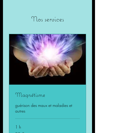
Nos services
Magnétisme
guérison des maux et maladies et
autres
1 h
90