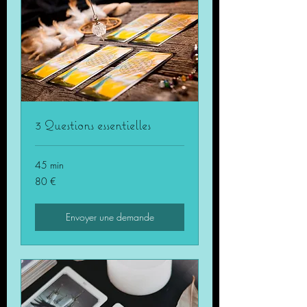
3 Questions essentielles
45 min
80
80 €
euros
Envoyer une demande