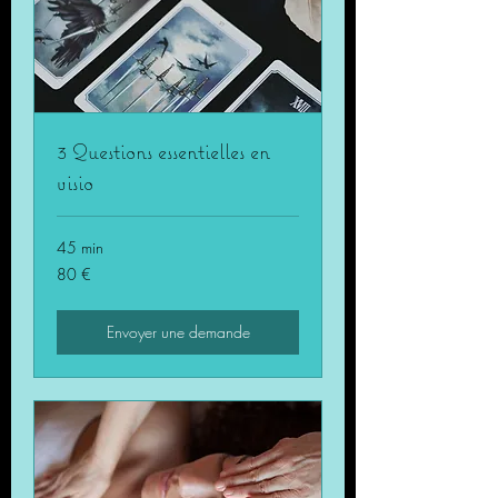
3 Questions essentielles en
visio
45 min
80
80 €
euros
Envoyer une demande