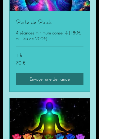
Perte de Poids
4 séances minimum conseillé (180€
au lieu de 200€)
1 h
70
70 €
euros
Envoyer une demande