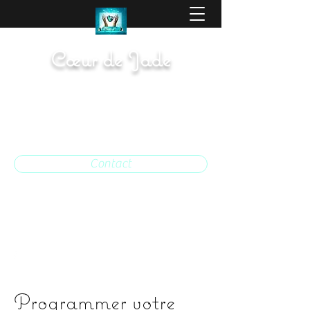
Cœur de Jade
Medium, Magnétisme, Rebouteux,
Tarot, Pendule
SIRET: 910 634
617 00013
Contact
06 17 98 84 25
Programmer votre