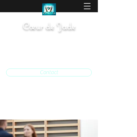
Cœur de Jade
Medium, Magnétisme, Rebouteux,
Tarot, Pendule
SIRET: 910 634
617 00013
Contact
06 17 98 84 25