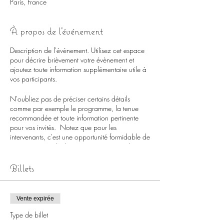
Paris, France
À propos de l'événement
Description de l'évènement. Utilisez cet espace
pour décrire brièvement votre évènement et
ajoutez toute information supplémentaire utile à
vos participants.
N'oubliez pas de préciser certains détails
comme par exemple le programme, la tenue
recommandée et toute information pertinente
pour vos invités. Notez que pour les
intervenants, c'est une opportunité formidable de
se présenter et de donner un avant-goût des
sujets dont il sera question. Si votre évènement
s'adresse à un public particulier, écrivez-le ici.
Billets
C'est le moment d'attirer du public à votre
évènement, n'hésitez pas à écrire un texte
Vente expirée
original et percutant ! Encouragez vos visiteurs à
s'inscrire, à confirmer leur présence ou à acheter
Type de billet
un billet immédiatement pour réserver leur place.