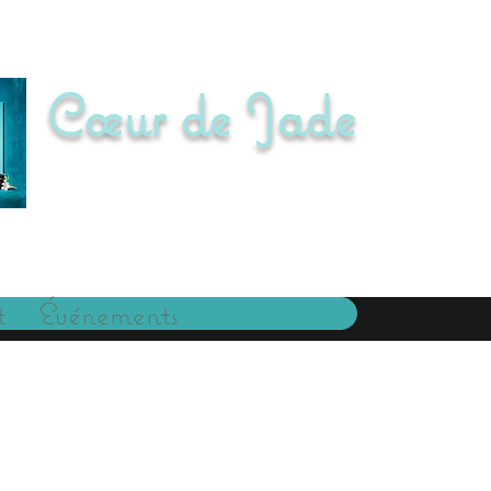
Cœur de Jade
Medium, Magnétisme, Rebouteux, Tarot, Pen
SIRET: 910 634 617 00013
t
Événements