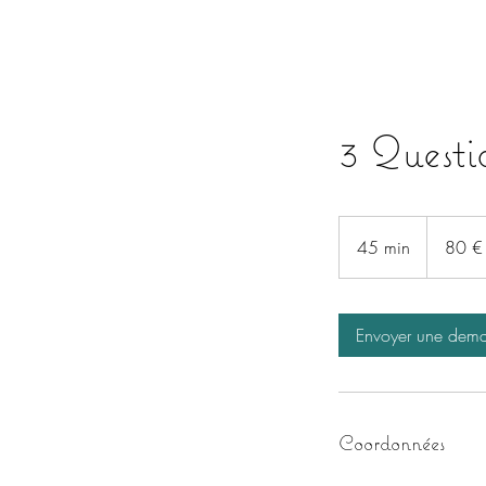
3 Questio
80
euros
45 min
4
80 €
5
m
i
Envoyer une dem
n
Coordonnées