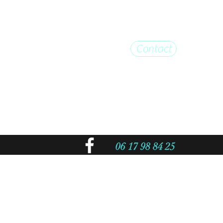
Contact
dule
06 17 98 84 25